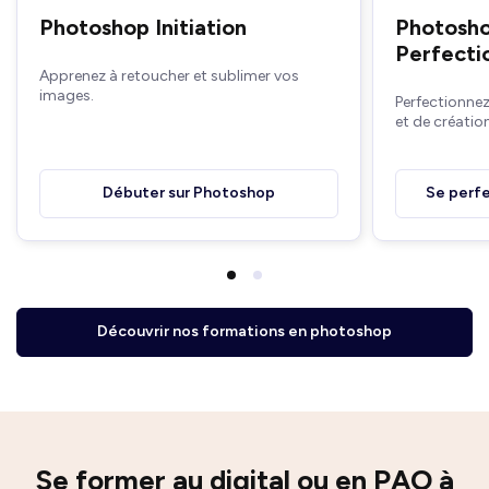
Photoshop Initiation
Photosh
Perfect
Apprenez à retoucher et sublimer vos
images.
Perfectionne
et de création
Débuter sur Photoshop
Se perfe
Découvrir nos formations en photoshop
Se former au digital ou en PAO à