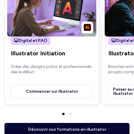
Digital et PAO
Digital 
Illustrator Initiation
Illustra
Créez des designs précis et professionnels
Boostez votre 
dès le début.
projets comp
Passer au 
Commencer sur Illustrator
Illustrator
Découvrir nos formations en illustrator