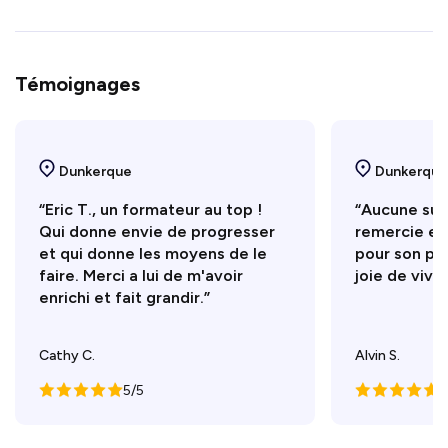
Témoignages
Dunkerque
Dunkerque
“Eric T., un formateur au top !
“Aucune sugg
Qui donne envie de progresser
remercie en
et qui donne les moyens de le
pour son pr
faire. Merci a lui de m'avoir
joie de vivre
enrichi et fait grandir.”
Cathy C.
Alvin S.
5/5
5