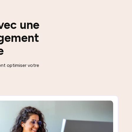
vec une
agement
e
t optimiser votre