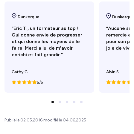
Dunkerque
Dunkerque
“Eric T., un formateur au top !
“Aucune sugg
Qui donne envie de progresser
remercie en
et qui donne les moyens de le
pour son pr
faire. Merci a lui de m'avoir
joie de vivre
enrichi et fait grandir.”
Cathy C.
Alvin S.
5/5
5
Publié le 02.05.2016 modifié le 04.06.2025